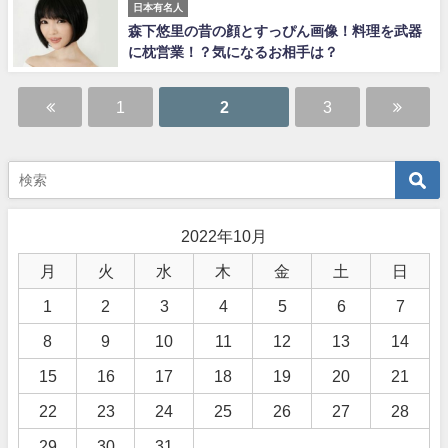
日本有名人
森下悠里の昔の顔とすっぴん画像！料理を武器
に枕営業！？気になるお相手は？
1
2
3
2022年10月
月
火
水
木
金
土
日
1
2
3
4
5
6
7
8
9
10
11
12
13
14
15
16
17
18
19
20
21
22
23
24
25
26
27
28
29
30
31