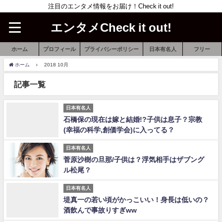
注目のエンタメ情報をお届け！Check it out!
エンタメCheck it out!
ホーム
プロフィール
プライバシーポリシー
日本有名人
フリー
ホーム
2018 10月
記事一覧
日本有名人
石橋保の現在は嫁と結婚!?子供は息子？宗教
(幸福の科学,創価学会)に入ってる？
日本有名人
菅原沙樹の旦那/子供は？浮気相手はザブング
ル松尾？
日本有名人
堤真一の若い頃がかっこいい！身長は低いの？
酒飲んで事故りすぎww