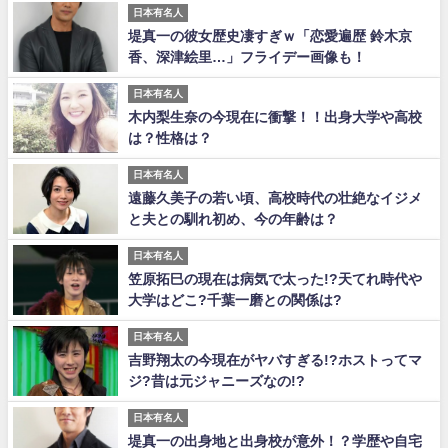
日本有名人
堤真一の彼女歴史凄すぎｗ「恋愛遍歴 鈴木京
香、深津絵里…」フライデー画像も！
日本有名人
木内梨生奈の今現在に衝撃！！出身大学や高校
は？性格は？
日本有名人
遠藤久美子の若い頃、高校時代の壮絶なイジメ
と夫との馴れ初め、今の年齢は？
日本有名人
笠原拓巳の現在は病気で太った!?天てれ時代や
大学はどこ?千葉一磨との関係は?
日本有名人
吉野翔太の今現在がヤバすぎる!?ホストってマ
ジ?昔は元ジャニーズなの!?
日本有名人
堤真一の出身地と出身校が意外！？学歴や自宅