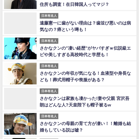
住所も調査！在日韓国人ってマジ？
日本有名人
遠藤憲一に歯がない理由は？歯並び悪いのは病
気なの？癌という噂も！
日本有名人
さかなクンの”凄い経歴”がヤバすぎｗ伝説級エ
ピや美しすぎる高校時代と学歴も！
日本有名人
さかなクンの年収が気になる！血液型や身長な
ども！葬式用帽子や喪服がある？
日本有名人
さかなクンは家族も凄かった!妻や父親 宮沢吾
朗はどんな人?天皇陛下も帽子被るw
日本有名人
さかなクンの母親の育て方が凄い！！離婚も結
婚もしている説は嘘？