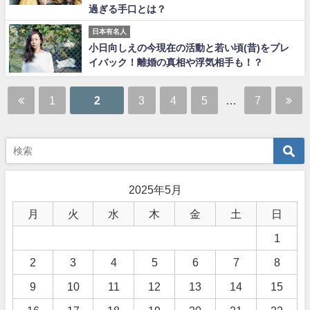
過ぎる手口とは？
日本有名人
小日向しえの今現在の活動と若い頃(昔)をプレ
イバック！離婚の真相や浮気相手も！？
1
2
3
4
5
…
7
2025年5月
月
火
水
木
金
土
日
1
2
3
4
5
6
7
8
9
10
11
12
13
14
15