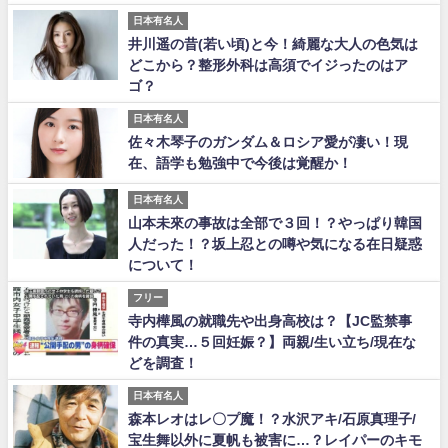
日本有名人
井川遥の昔(若い頃)と今！綺麗な大人の色気は
どこから？整形外科は高須でイジったのはア
ゴ？
日本有名人
佐々木琴子のガンダム＆ロシア愛が凄い！現
在、語学も勉強中で今後は覚醒か！
日本有名人
山本未來の事故は全部で３回！？やっぱり韓国
人だった！？坂上忍との噂や気になる在日疑惑
について！
フリー
寺内樺風の就職先や出身高校は？【JC監禁事
件の真実…５回妊娠？】両親/生い立ち/現在な
どを調査！
日本有名人
森本レオはレ〇プ魔！？水沢アキ/石原真理子/
宝生舞以外に夏帆も被害に…？レイパーのキモ