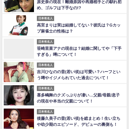
原史奈の現在！離婚原因や再婚相手との馴れ初
め、ゴルフは下手なの!?
日本有名人
高宮まりは実は結婚してない？彼氏は？Gカッ
プ麻雀士の性格は？
日本有名人
笹崎里菜アナの現在は？結婚に関してや「下手
すぎる」噂について！
日本有名人
吉川ひなのの昔(若い頃)は可愛い？ハーフとい
う噂やイジメられていた過去について！
日本有名人
喜多嶋舞のクズっぷりが凄い…父親/母親/息子
の現在や本当の父親について！
日本有名人
後藤久美子の昔(若い頃)を総まとめ！生い立ち
や幼少期のエピソード、デビューの裏側も！