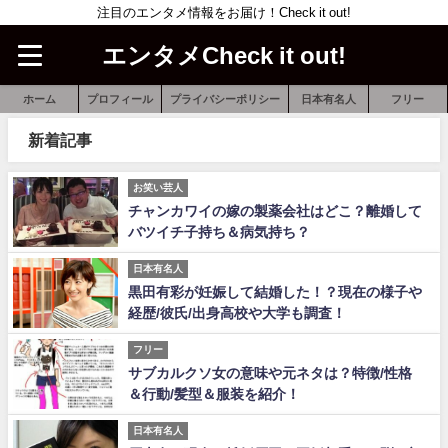
注目のエンタメ情報をお届け！Check it out!
エンタメCheck it out!
ホーム
プロフィール
プライバシーポリシー
日本有名人
フリー
新着記事
お笑い芸人
チャンカワイの嫁の製薬会社はどこ？離婚して
バツイチ子持ち＆病気持ち？
日本有名人
黒田有彩が妊娠して結婚した！？現在の様子や
経歴/彼氏/出身高校や大学も調査！
フリー
サブカルクソ女の意味や元ネタは？特徴/性格
＆行動/髪型＆服装を紹介！
日本有名人