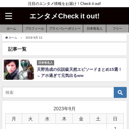
注目のエンタメ情報をお届け！Check it out!
エンタメCheck it out!
ホーム
プロフィール
プライバシーポリシー
日本有名人
フリー
ホーム
2019 9月 12
記事一覧
日本有名人
天野浩成の伝説級天然エピソードまとめ15選！
←アホ過ぎて元気出るww
2023年9月
月
火
水
木
金
土
日
1